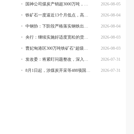
国神公司煤炭产销超3000万吨，提质增效结硕果
2026-08-05
铁矿石一度逼近13个月低点，高成本供应或面临压力
2026-08-04
中钢协：下阶段严格落实钢铁出口许可证管理制度
2026-08-04
央行：继续实施好适度宽松的货币政策
2026-08-03
曹妃甸港区300万吨铁矿石“超级仓”通过验收
2026-08-03
发改委：将紧盯问题整改，深入整治“内卷式”竞争
2026-07-31
8月1日起，涉煤炭开采等488项国家标准将实施
2026-07-31