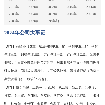
行业资讯
2010年
2009年
2008年
2007年
2006年
招贤纳士
2005年
2004年
2003年
2002年
2001年
2000年
1999年
1998年前
联系我们
2024年公司大事记
English
1月2日
调整部门设置，成立钢材事业一部、钢材事业二部、钢材
About Us
事业三部、钢材事业四部、矿产事业一部、矿产事业二部、煤焦事
业部，并在事业部总经理负责制下，对事业部各下设业务部门进行
独立核算。同时成立运行中心，下设风控部、运行管理部（信息与
期货管理部）、物管部3个部门。
1月2日
授予马超、王美琴、冯佳琦、戎云霞、吕云表、刘春玲、
许杰、李丕鞍、李加和、李杰伦、李佳澍、李燕（风控部）、张月
明、林传华、金佳萍、金海燕、金程宇、周则杰、钟洁、俞校君、