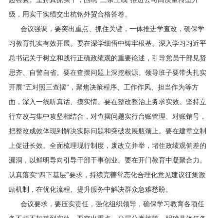
级，用实干实绩交出杭钢外贸合格答卷。
会议强调，要突出重点、抓住关键，一体推进学查改，确保学
习教育扎实有效开展。要在深学细悟中铸牢根基。深入学习习近平
总书记关于树立和践行正确政绩观的重要论述，引导党员干部见贤
思齐、自警自省。要在查摆问题上深挖根源。领导班子要带头扎实
开展“五对照三查摆”，聚焦决策程序、工作作风、担当作为等方
面，深入一线听真话、摸实情。要在整改整治上务求实效。坚持立
行立改与集中攻坚相结合，对查摆问题实行台账管理、对账销号，
把整改成效体现到解决实际问题和突破发展瓶颈上。要在建章立制
上促进长效。全面梳理现行制度，废改立并举，堵住政绩观偏差的
漏洞，以鲜明导向引导干部干事创业。要在开门教育中凝聚合力。
认真落实“四下基层”要求，持续完善常态化合理化意见建议征集激
励机制，在优化流程、提升服务中解决群众急难愁盼。
会议要求，要压实责任，强化组织领导，确保学习教育各项任