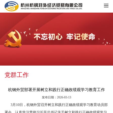
HOME
公司概况
公司简介
企业文化
大事记
主营业务
组织架构
党群工作
铁矿板块
党群工作
荣誉资质
锰矿板块
杭钢外贸部署开展树立和践行正确政绩观学习教育工作
公司宣传
新闻中心
发布日期：2026-03-13
黑色金属板块
3月10日，杭钢外贸召开树立和践行正确政绩观学习教育动员部
公司动态
重大信息公开
煤焦板块
署会，认真学习贯彻习近平总书记关于树立和践行正确政绩观学习