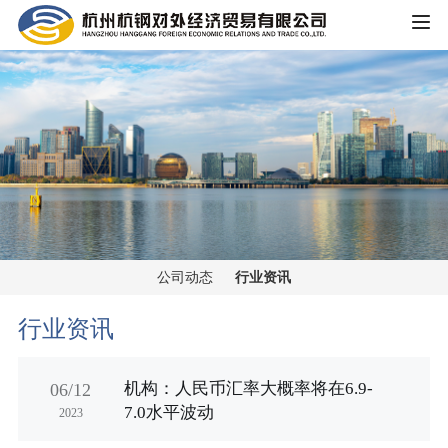
HOME
公司概况
公司简介
企业文化
大事记
主营业务
组织架构
公司动态
行业资讯
铁矿板块
党群工作
荣誉资质
行业资讯
锰矿板块
公司宣传
新闻中心
机构：人民币汇率大概率将在6.9-
06/12
黑色金属板块
7.0水平波动
2023
公司动态
重大信息公开
煤焦板块