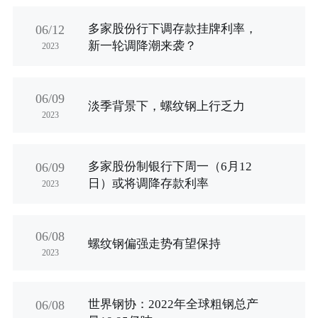
行业资讯
多家股份行下调存款挂牌利率，
招贤纳士
06/12
新一轮调降潮来袭？
2023
联系我们
06/09
淡季背景下，螺纹钢上行乏力
English
2023
About Us
多家股份制银行下周一（6月12
06/09
日）或将调降存款利率
2023
06/08
螺纹钢偏强走势有望保持
2023
世界钢协：2022年全球粗钢总产
06/08