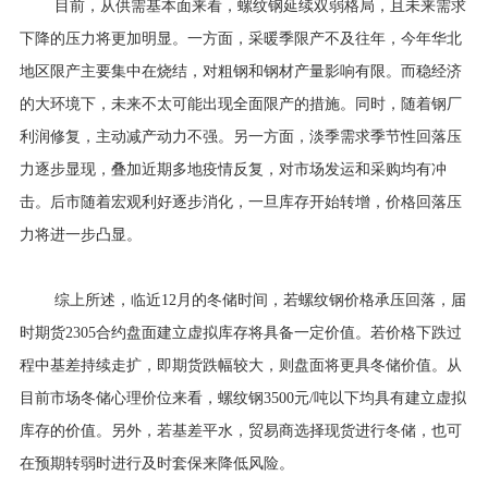
目前，从供需基本面来看，螺纹钢延续双弱格局，且未来需求
下降的压力将更加明显。一方面，采暖季限产不及往年，今年华北
地区限产主要集中在烧结，对粗钢和钢材产量影响有限。而稳经济
的大环境下，未来不太可能出现全面限产的措施。同时，随着钢厂
利润修复，主动减产动力不强。另一方面，淡季需求季节性回落压
力逐步显现，叠加近期多地疫情反复，对市场发运和采购均有冲
击。后市随着宏观利好逐步消化，一旦库存开始转增，价格回落压
力将进一步凸显。
综上所述，临近12月的冬储时间，若螺纹钢价格承压回落，届
时期货2305合约盘面建立虚拟库存将具备一定价值。若价格下跌过
程中基差持续走扩，即期货跌幅较大，则盘面将更具冬储价值。从
目前市场冬储心理价位来看，螺纹钢3500元/吨以下均具有建立虚拟
库存的价值。另外，若基差平水，贸易商选择现货进行冬储，也可
在预期转弱时进行及时套保来降低风险。