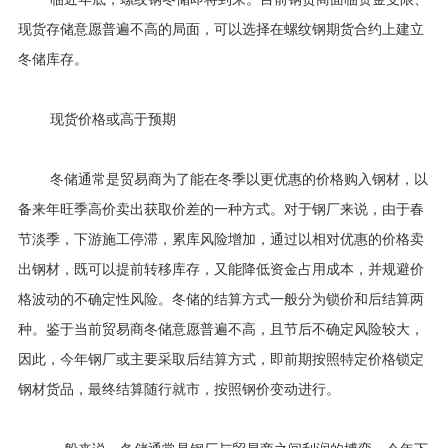
行业资讯
现货存储意愿普遍不高的局面，可以选择在螺纹钢期货合约上建立
招贤纳士
冬储库存。
联系我们
现货价格或高于预期
English
冬储通常是贸易商为了能在冬季以更优惠的价格购入钢材，以
About Us
备来年旺季高价卖出获取价差的一种方式。对于钢厂来说，由于春
节淡季，下游施工停滞，累库风险增加，通过以相对优惠的价格卖
出钢材，既可以提前转移库存，又能降低资金占用成本，并规避价
格波动的不确定性风险。冬储的结算方式一般分为锁价和后结算两
种。鉴于当前贸易商冬储意愿普遍不高，且节后不确定风险较大，
因此，今年钢厂或主要采取后结算方式，即前期按照特定价格锁定
钢材货品，最终结算随行就市，按照钢价变动进行。