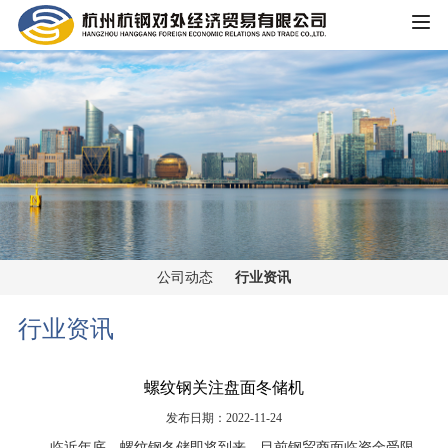
HOME
公司概况
公司简介
企业文化
大事记
主营业务
组织架构
公司动态
行业资讯
铁矿板块
党群工作
荣誉资质
行业资讯
锰矿板块
公司宣传
新闻中心
螺纹钢关注盘面冬储机
黑色金属板块
公司动态
发布日期：2022-11-24
重大信息公开
煤焦板块
临近年底，螺纹钢冬储即将到来。目前钢贸商面临资金受限、