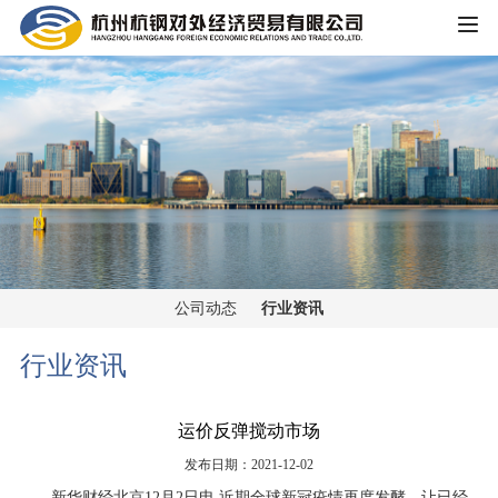
HOME
公司概况
公司简介
企业文化
大事记
主营业务
组织架构
公司动态
行业资讯
铁矿板块
党群工作
荣誉资质
行业资讯
锰矿板块
公司宣传
新闻中心
运价反弹搅动市场
黑色金属板块
公司动态
发布日期：2021-12-02
重大信息公开
煤焦板块
新华财经北京12月2日电 近期全球新冠疫情再度发酵，让已经