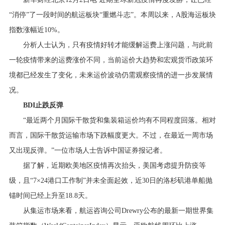
行业资讯
“消停”了一段时间的航运板块“重燃斗志”。本周以来，A股海运板块
招贤纳士
指数涨幅近10%。
分析人士认为，只有疫情好转才能缓解运费上涨问题，与此前
联系我们
一轮疫情带来的运费涨价不同，当前运价大趋势和宏观货币政策环
境都已经发生了变化，未来运价波动仍需观察疫情的进一步发展情
English
况。
About Us
BDI止跌反弹
“最近两个月国际干散货和集装箱运价均有不同程度回落。相对
而言，国际干散货运输市场下跌幅度更大。不过，在最近一周市场
又出现反弹。”一位市场人士告诉中国证券报记者。
据了解，近期欧美地区疫情再次抬头，美国考虑提升防疫等
级，且“7×24港口工作制”并未全面起效，近30日的洛杉矶港单船抛
锚时间已经上升至18.8天。
从集运市场来看，航运咨询公司Drewry公布的最新一期世界集