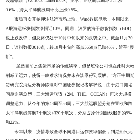
装箱指数（WorldContainerIndex）显示，亚欧航线周环比上涨
0.6%，跨太平洋航线周环比上涨0.5%。
市场再次开始押注航运市场上涨。Wind数据显示，本周以来，
A股海运板块指数涨幅近10%。同期，波罗的海干散货指数（BDI）
也止跌反弹，但总体仍处于10月中旬以来的跌势之中。截至11月30
日，该指数报3018点，较10月中旬的高点5650点已跌46%，近乎“腰
斩”。
“虽然目前是集运市场的传统淡季，但是班轮公司也在此时大幅
削减了运力，使得一舱难求情况并未在淡季得到缓解。”方正中期期
货研究院海运分析师陈臻对中国证券报记者解释说，由于港口拥堵
问题愈演愈烈，三大海运联盟（2M、THE、OCEAN）再次大规模
调整运力。从今年的第48周至53周，三大航运联盟分别在亚欧和跨
太平洋航线停航7个航次和20个航次，分别占原计划航线服务的9%
和22%。
今年以来，疫情导致全球不同港口运作效率偏低，到港船只无