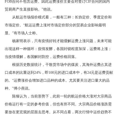
FOB合同不包含运费。因此运费涨价主要会对签订CIF合同的国内
贸易商产生直接影响。”他说。
从航运市场报价模式看，一般有三种：长协定价、季度定价和
市场定价。“航运运费上涨对市场定价部分的贸易企业影响最明
显。”有市场人士称。
杨家明表示，只有疫情好转才能缓解运费上涨问题，未来可能
出现这样一种循环：疫情发酵，各国封锁程度加深，运费将上涨；
当疫情缓解，各国解封防控，运费价格回落。
根据历史数据统计，干散货市场中的煤炭，其海外运费占其进
口成本的比重达到24%，即100元的进口成本中，有24元是运费贡献
的。“运费涨价会增加进口品种的成本。尤其要关注进口量大的品
种。”傅小燕说。
陈臻认为，当前形势下，此前一轮的航运价格大涨对大宗商品
价格运行有一定的参考价值，但也有所不同。大宗商品价格涨跌需
要放在更宏观的层面去思考。从不同点看，两次行情中运价趋势不