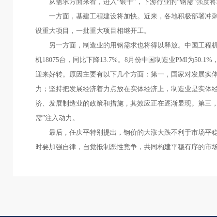
从需求方面来看，进入“银十”，下游行业的“钢需”强度将
一方面，基建工程建设将加快。近来，各地积极部署冲刺
设重大项目，一批重大项目相继开工。
另一方面，制造业的用钢需求也将得以释放。中国工程机械
机18075台，同比下降13.7%。8月份中国制造业PMI为50
迎来好转。原因主要有以下几个方面：第一，国家对发展实
力；坚持把发展经济着力点放在实体经济上，制造业是实体
济、发展制造业的政策和措施，其效应正在逐渐显现。第三，
需”注入动力。
最后，任庆平特别提出，钢价的大涨大跌不利于市场平稳
时要加强自律，自觉抵制恶性竞争，共同构建平稳有序的市