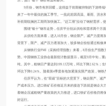
示，预计“银十”钢价将温和攀升。
9月份，钢市有所回暖，这得益于前期被抑制的下游终端有
来了一年中最佳的施工季节。一批此前因高温、暴雨、洪水
补前期耽搁的工期而加快施工。“赶工潮”拉动了钢材需求，使
围绕“银十”钢市走势，任庆平分别从供给和需求两个方面
从供给方面来看，进入10月份，钢企限产、减产力度将加
背景下，限产、减产压力逐渐加大，较多钢企纷纷通过检修
从钢铁行业PMI（采购经理指数）来看，8月份生产指数为
势。中国钢铁工业协会最新统计数据显示，截至9月中旬，重点统计钢企
吨。其中，粗钢日产量达到199.13万吨，环比下降2.62％；生铁
环比下降0.24％。随着第4季度各地加紧落实限产政策，钢
任庆平认为，在“双碳”目标的大背景下，钢企限产、减产
产成本压力。进口铁矿石价格近月来的接连下跌就是钢企大力度
着钢企压减粗钢产量政策的大力推进，进口铁矿石价格仍将
好运行。