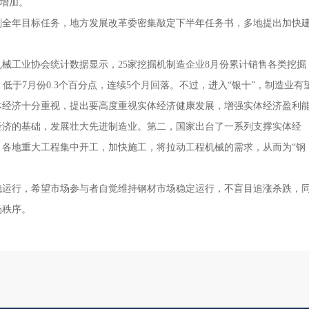
增加。
全年目标任务，地方发展改革委密集敲定下半年任务书，多地提出加快
工业协会统计数据显示，25家挖掘机制造企业8月份累计销售各类挖掘
.1%，低于7月份0.3个百分点，连续5个月回落。不过，进入“银十”，制造业有
体经济十分重视，提出要高度重视实体经济健康发展，增强实体经济盈利
经济的基础，发展壮大先进制造业。第二，国家出台了一系列支撑实体经
各地重大工程集中开工，加快施工，将拉动工程机械的需求，从而为“钢
运行，希望市场参与者自觉维持钢材市场稳定运行，不盲目追涨杀跌，
场秩序。