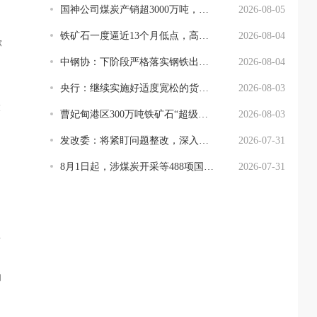
国神公司煤炭产销超3000万吨，提质增效结硕果
2026-08-05
铁矿石一度逼近13个月低点，高成本供应或面临压力
2026-08-04
弥
中钢协：下阶段严格落实钢铁出口许可证管理制度
2026-08-04
央行：继续实施好适度宽松的货币政策
2026-08-03
大
曹妃甸港区300万吨铁矿石“超级仓”通过验收
2026-08-03
发改委：将紧盯问题整改，深入整治“内卷式”竞争
2026-07-31
8月1日起，涉煤炭开采等488项国家标准将实施
2026-07-31
，
生
向