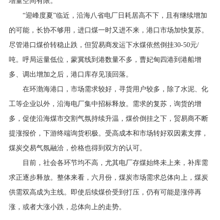
增量空间有限。
“迎峰度夏”临近，沿海八省电厂日耗居高不下，且有继续增加
的可能，长协不够用，进口煤一时又进不来，港口市场加快复苏。
尽管港口煤价转稳止跌，但贸易商发运下水煤依然倒挂30-50元/
吨。呼局运量低位，蒙冀线到港数量不多，曹妃甸四港到港船增
多、调出增加之后，港口库存见顶回落。
在环渤海港口，市场需求较好，寻货用户较多，除了水泥、化
工等企业以外，沿海电厂集中招标释放。需求的复苏，询货的增
多，促使沿海煤市交割气氛持续升温，煤价倒挂之下，贸易商不断
提涨报价，下游终端询货积极。受高成本和市场转好双因素支撑，
煤炭交易气氛融洽，价格也得到双方的认可。
目前，社会各环节均不高，尤其电厂存煤始终未上来，补库需
求正逐步释放。整体来看，六月份，煤炭市场需求总体向上，煤炭
供需双高成为主线。即使后续煤价受到打压，仍有可能是涨停再
涨，或者大涨小跌，总体向上的走势。