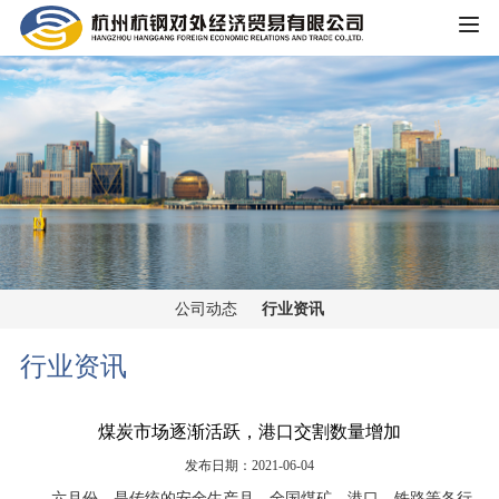
HOME
公司概况
公司简介
企业文化
大事记
主营业务
组织架构
公司动态
行业资讯
铁矿板块
党群工作
荣誉资质
行业资讯
锰矿板块
公司宣传
新闻中心
煤炭市场逐渐活跃，港口交割数量增加
黑色金属板块
公司动态
发布日期：2021-06-04
重大信息公开
煤焦板块
六月份，是传统的安全生产月，全国煤矿、港口、铁路等各行