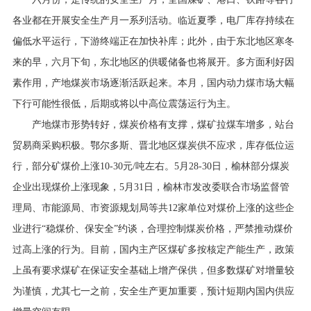
行业资讯
各业都在开展安全生产月一系列活动。临近夏季，电厂库存持续在
招贤纳士
偏低水平运行，下游终端正在加快补库；此外，由于东北地区寒冬
来的早，六月下旬，东北地区的供暖储备也将展开。多方面利好因
联系我们
素作用，产地煤炭市场逐渐活跃起来。本月，国内动力煤市场大幅
下行可能性很低，后期或将以中高位震荡运行为主。
English
产地煤市形势转好，煤炭价格有支撑，煤矿拉煤车增多，站台
About Us
贸易商采购积极。鄂尔多斯、晋北地区煤炭供不应求，库存低位运
行，部分矿煤价上涨10-30元/吨左右。5月28-30日，榆林部分煤炭
企业出现煤价上涨现象，5月31日，榆林市发改委联合市场监督管
理局、市能源局、市资源规划局等共12家单位对煤价上涨的这些企
业进行“稳煤价、保安全”约谈，合理控制煤炭价格，严禁推动煤价
过高上涨的行为。目前，国内主产区煤矿多按核定产能生产，政策
上虽有要求煤矿在保证安全基础上增产保供，但多数煤矿对增量较
为谨慎，尤其七一之前，安全生产更加重要，预计短期内国内供应