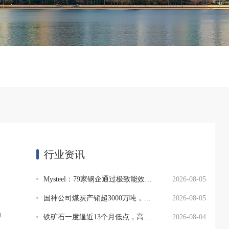
行业资讯
Mysteel：79家钢企通过极致能效标杆验收
2026-08-05
国神公司煤炭产销超3000万吨，提质增效结硕果
2026-08-05
为
铁矿石一度逼近13个月低点，高成本供应或面临压力
2026-08-04