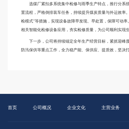
选煤厂紧扣多系统集中检修与雨季生产特点，推行分系
置流程，严格倒排装车任务，持续提升煤炭质量与外运效率。设
检模式”等措施，实现设备故障早发现、早处置，保障可动率
相关智能化检修设备应用，夯实检修质量，为公司顺利实现生
下一步，公司将持续锚定全年生产经营目标，紧抓迎峰
防汛保供等重点工作，全力稳产能、保供应、提质效，坚决
首页
公司概况
企业文化
主营业务