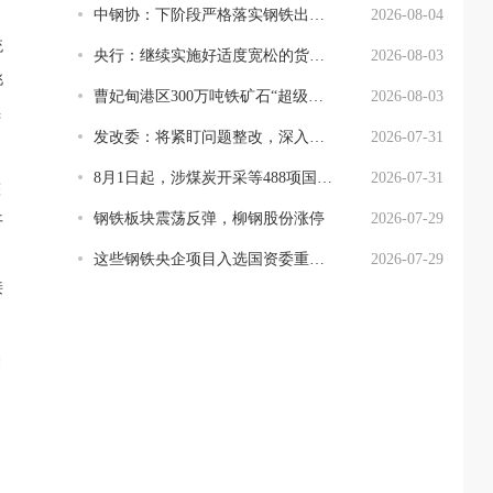
中钢协：下阶段严格落实钢铁出口许可证管理制度
2026-08-04
统
央行：继续实施好适度宽松的货币政策
2026-08-03
挑
曹妃甸港区300万吨铁矿石“超级仓”通过验收
2026-08-03
续
发改委：将紧盯问题整改，深入整治“内卷式”竞争
2026-07-31
8月1日起，涉煤炭开采等488项国家标准将实施
2026-07-31
整
钢铁板块震荡反弹，柳钢股份涨停
2026-07-29
开
这些钢铁央企项目入选国资委重要名单
2026-07-29
接
划
、