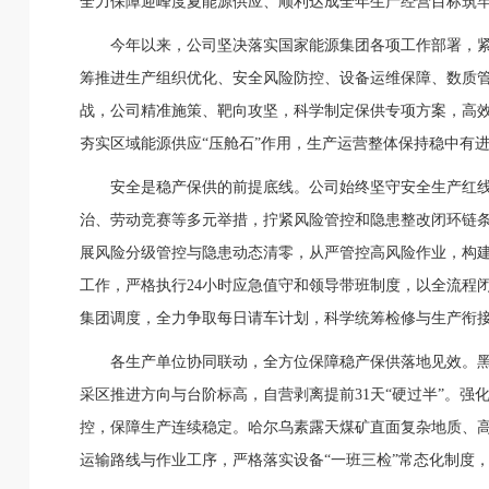
全力保障迎峰度夏能源供应、顺利达成全年生产经营目标筑
今年以来，公司坚决落实国家能源集团各项工作部署，
筹推进生产组织优化、安全风险防控、设备运维保障、数质
战，公司精准施策、靶向攻坚，科学制定保供专项方案，高效
夯实区域能源供应“压舱石”作用，生产运营整体保持稳中有
安全是稳产保供的前提底线。公司始终坚守安全生产红线
治、劳动竞赛等多元举措，拧紧风险管控和隐患整改闭环链
展风险分级管控与隐患动态清零，从严管控高风险作业，构建“
工作，严格执行24小时应急值守和领导带班制度，以全流程
集团调度，全力争取每日请车计划，科学统筹检修与生产衔
各生产单位协同联动，全方位保障稳产保供落地见效。黑
采区推进方向与台阶标高，自营剥离提前31天“硬过半”。强
控，保障生产连续稳定。哈尔乌素露天煤矿直面复杂地质、高
运输路线与作业工序，严格落实设备“一班三检”常态化制度