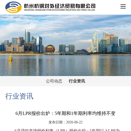
HOME
公司概况
公司简介
企业文化
大事记
主营业务
组织架构
公司动态
行业资讯
铁矿板块
党群工作
荣誉资质
行业资讯
锰矿板块
公司宣传
新闻中心
6月LPR报价出炉：5年期和1年期利率均维持不变
黑色金属板块
公司动态
发布日期：2026-06-22
重大信息公开
煤焦板块
6月贷款市场报价利率（LPR）报价出炉：5年期以上LPR为