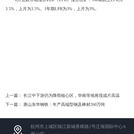
行业资讯
3.5%，上月为3.5%。1年期LPR为3%，上月为3%。
招贤纳士
联系我们
English
About Us
上一篇：
长江中下游仍为降雨核心区，华南等地将现成片高温
下一篇：
唐山东华钢铁：年产高端型钢及棒材260万吨
杭州市上城区钱江新城香樟路2号泛海国际中心A