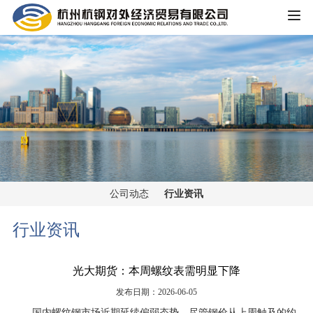
HOME
公司概况
公司简介
企业文化
大事记
主营业务
组织架构
公司动态
行业资讯
铁矿板块
党群工作
荣誉资质
行业资讯
锰矿板块
公司宣传
新闻中心
光大期货：本周螺纹表需明显下降
黑色金属板块
公司动态
发布日期：2026-06-05
重大信息公开
煤焦板块
国内螺纹钢市场近期延续偏弱态势，尽管钢价从上周触及的约