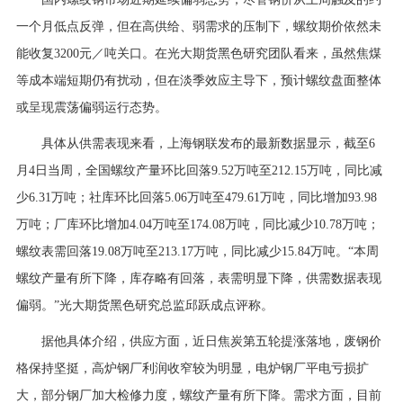
行业资讯
一个月低点反弹，但在高供给、弱需求的压制下，螺纹期价依然未
招贤纳士
能收复3200元／吨关口。在光大期货黑色研究团队看来，虽然焦煤
等成本端短期仍有扰动，但在淡季效应主导下，预计螺纹盘面整体
联系我们
或呈现震荡偏弱运行态势。
English
具体从供需表现来看，上海钢联发布的最新数据显示，截至6
月4日当周，全国螺纹产量环比回落9.52万吨至212.15万吨，同比减
About Us
少6.31万吨；社库环比回落5.06万吨至479.61万吨，同比增加93.98
万吨；厂库环比增加4.04万吨至174.08万吨，同比减少10.78万吨；
螺纹表需回落19.08万吨至213.17万吨，同比减少15.84万吨。“本周
螺纹产量有所下降，库存略有回落，表需明显下降，供需数据表现
偏弱。”光大期货黑色研究总监邱跃成点评称。
据他具体介绍，供应方面，近日焦炭第五轮提涨落地，废钢价
格保持坚挺，高炉钢厂利润收窄较为明显，电炉钢厂平电亏损扩
大，部分钢厂加大检修力度，螺纹产量有所下降。需求方面，目前