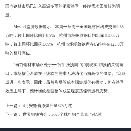
国内钢材市场已进入高温多雨的消费淡季，终端需求回落较为明
显。
Mysteel监测数据显示，本周一至周三全国建材日均成交量9.65
万吨，较上周环比回升8.9%；杭州市场螺纹钢日均出库量3.03万
吨，较上周环比回落1.69%，杭州市场螺纹钢库存仍维持在125.8万
吨的相对高位。
“当前钢材市场正处于一个由‘强预期’向‘弱现实’切换的关键窗
口，市场核心矛盾在于疲软的需求无法消化当前高位的供给。”邱跃
成进一步表示，因此，虽然焦煤等成本端短期仍有扰动，但在淡季
效应主导下，预计螺纹盘面整体或呈现震荡偏弱运行态势。
上一篇：
4月安徽省原煤产量875万吨
下一篇：
世界钢铁协会：2025全球粗钢产量18.49亿吨