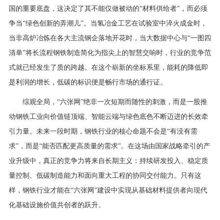
国的重要底盘，这决定了其不能仅做被动的“材料供给者”，而必须
争当“绿色创新的弄潮儿”。当氢冶金工艺在试验室中淬火成金时，
当非高炉冶炼在各大主流钢企落地开花时，当大数据中心与“一图四
清单”将长流程钢铁制造简化为指尖上的智慧交响时，行业的竞争范
式就已经发生了质的跨越。在这个崭新的坐标系里，能耗的降低即
是利润的增长，低碳的标识便是畅行市场的通行证。
综观全局，“六张网”绝非一次短期而随性的刺激，而是一股推
动钢铁工业向价值链顶端、智能云端与绿色底色不断迈进的长效牵
引力量。未来一段时期，钢铁行业的核心命题不会是“有没有需
求”，而是“能否匹配更高质量的需求”。在这场由国家战略牵引的产
业升级中，真正的竞争力将来自长期主义：持续研发投入、稳定质
量控制、低碳制造能力和面向重大工程的协同交付能力。只有这
样，钢铁行业才能在“六张网”建设中实现从基础材料提供者向现代
化基础设施价值共创者的跃升。