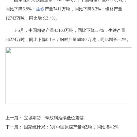
行业资讯
同比下降6.9%；
生铁
产量7411万吨，同比下降3.3%；钢材产量
招贤纳士
12743万吨，同比增长3.4%。
联系我们
1-5月，中国粗钢产量43163万吨，同比下降1.7%；生铁产量
36274万吨，同比下降0.1%；钢材产量60582万吨，同比增长5.2%。
English
About Us
上一篇：
宝城期货：螺纹钢延续低位震荡
下一篇：
国家统计局：5月中国原煤产量4亿吨，同比增4.2%