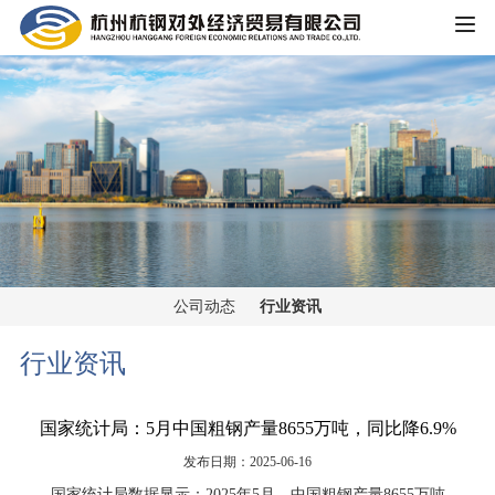
HOME
公司概况
公司简介
企业文化
大事记
主营业务
组织架构
公司动态
行业资讯
铁矿板块
党群工作
荣誉资质
行业资讯
锰矿板块
公司宣传
新闻中心
国家统计局：5月中国粗钢产量8655万吨，同比降6.9%
黑色金属板块
公司动态
发布日期：2025-06-16
重大信息公开
煤焦板块
国家统计局数据显示：2025年5月，中国粗钢产量8655万吨，