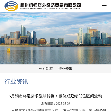
HOME
公司概况
公司简介
企业文化
大事记
主营业务
组织架构
公司动态
行业资讯
铁矿板块
党群工作
荣誉资质
行业资讯
锰矿板块
公司宣传
新闻中心
5月钢市将迎需求强弱转换！钢价或延续低位区间波动
黑色金属板块
公司动态
发布日期：2025-05-09
重大信息公开
煤焦板块
在经历了4月份的弱势震荡之后，“五一”假期以来，国内钢价进