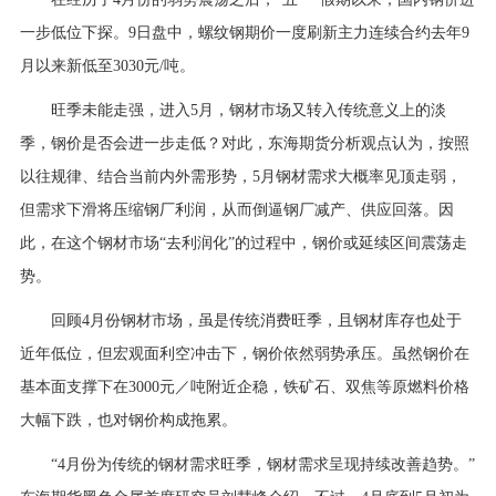
行业资讯
一步低位下探。9日盘中，螺纹钢期价一度刷新主力连续合约去年9
招贤纳士
月以来新低至3030元/吨。
联系我们
旺季未能走强，进入5月，钢材市场又转入传统意义上的淡
季，钢价是否会进一步走低？对此，东海期货分析观点认为，按照
English
以往规律、结合当前内外需形势，5月钢材需求大概率见顶走弱，
但需求下滑将压缩钢厂利润，从而倒逼钢厂减产、供应回落。因
About Us
此，在这个钢材市场“去利润化”的过程中，钢价或延续区间震荡走
势。
回顾4月份钢材市场，虽是传统消费旺季，且钢材库存也处于
近年低位，但宏观面利空冲击下，钢价依然弱势承压。虽然钢价在
基本面支撑下在3000元／吨附近企稳，铁矿石、双焦等原燃料价格
大幅下跌，也对钢价构成拖累。
“4月份为传统的钢材需求旺季，钢材需求呈现持续改善趋势。”