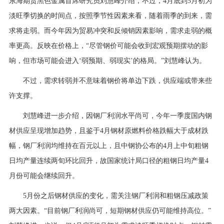
东海期货黑色金属首席研究员刘慧峰介绍，不过，4月底到5月初为
淡旺季切换的时间点，按照季节性因素来看，随着雨季的到来，需
求将走弱。而今年因为贸易冲突和反倾销因素影响，需求走弱的概
率更高。反映在价格上，“尽管钢价可能会收到宏观预期摆动的影
响，但市场可能会进入‘弱预期、弱现实’的格局。”刘慧峰认为。
不过，需求转弱并不意味着钢价将单边下跌，供应端或带来些
许支撑。
刘慧峰进一步介绍，因钢厂利润水平尚可，今年一季度国内钢
材供应呈现增加趋势，且鉴于4月钢材原燃料价格跌幅大于成材跌
幅，钢厂利润均维持在百元以上，且中钢协公布的4月上中旬粗钢
日均产量连续两旬环比回升，故国家统计局口径的粗钢日均产量4
月份可能会继续回升。
5月份之后钢材供应的变化，需关注钢厂利润和粗钢压减政策
两大因素。“目前钢厂利润尚可，短期钢材供应仍可能维持高位。”