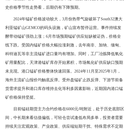
史价格季节性走势看，后期仍有下降预期。
2024年锰矿价格波动较大，3月份热带气旋破坏了South32澳大
利亚锰矿山GEMCO的码头设施，矿山宣布暂停运营。事件持续发
酵带动锰矿强劲上涨；6月市场预期锰矿供应短缺被证伪，价格全
线下跌。受国内锰矿价格大幅拉涨刺激，去年南非、加纳、缅甸、
科特迪瓦等非主流锰矿进口量均有增加。同时，工厂冶炼降低氧化
矿用量配比，天津港锰矿库存开始累积，市场氧化矿供应缺口预期
未兑现。港口锰矿价格整体快速回落。2024年11月至2025年1月，
海外主流矿山报价均触底反弹。受外盘锰矿止跌反弹、下游节前备
货需求提升和港口库存维持去化等利多因素影响，近期国内港口锰
矿价格保持坚挺。
目前锰硅期货主力合约价格在6000元/吨附近，处于历史底部区
间，中长期来看估值偏低，可轻仓尝试逢低布局多单，投资者需要
持续关注宏观政策、产业政策、供应端短期干扰、特殊需求不定期