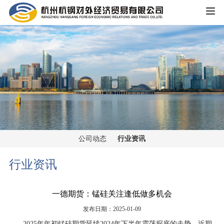
HOME
公司概况
公司简介
企业文化
大事记
主营业务
组织架构
公司动态
行业资讯
铁矿板块
党群工作
荣誉资质
行业资讯
锰矿板块
公司宣传
新闻中心
一德期货：锰硅关注逢低做多机会
黑色金属板块
公司动态
发布日期：2025-01-09
重大信息公开
煤焦板块
2025年年初锰硅期货延续2024年下半年震荡探底的走势，近期