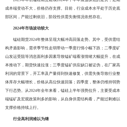
行业资讯
成本端变动不大，价格仍存支撑。目前，行业成本水平处于历史底
招贤纳士
部区间，产能过剩依旧，阶段性供需失衡情况依然存在。
联系我们
2024年市场波动较大
锰硅期货2024年整体呈现大幅冲高回落走势。其中，受供需结
English
构矛盾影响，需求季节性走弱带动一季度行情小幅下跌；二季度矿
山发运受阻等消息面利多因素导致锰矿端看涨情绪大幅提升，在成
About Us
本推动下，期货快速拉涨；三季度锰矿供应缺口被证伪，在厂家高
利润的背景下，开工率及产量得到快速修复，供需失衡导致行业整
体库存大幅增长，价格从高位快速回落；四季度，整体仍维持弱势
下行态势。从2024年全年来看，锰硅上半年强势拉升，主要受成本
端锰矿及宏观政策利多的影响，从自身供需结构看，产能过剩难以
支撑价格持续上行。
行业高利润难以为继