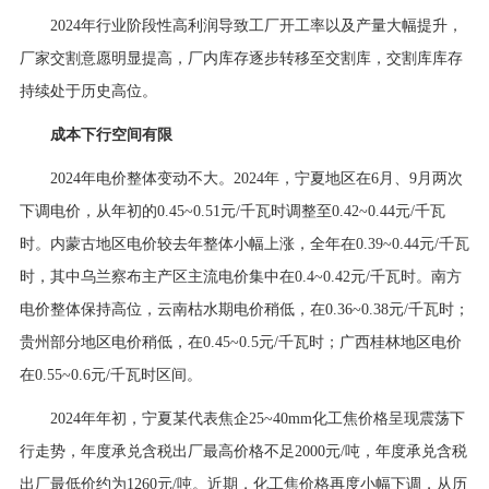
2024年行业阶段性高利润导致工厂开工率以及产量大幅提升，
厂家交割意愿明显提高，厂内库存逐步转移至交割库，交割库库存
持续处于历史高位。
成本下行空间有限
2024年电价整体变动不大。2024年，宁夏地区在6月、9月两次
下调电价，从年初的0.45~0.51元/千瓦时调整至0.42~0.44元/千瓦
时。内蒙古地区电价较去年整体小幅上涨，全年在0.39~0.44元/千瓦
时，其中乌兰察布主产区主流电价集中在0.4~0.42元/千瓦时。南方
电价整体保持高位，云南枯水期电价稍低，在0.36~0.38元/千瓦时；
贵州部分地区电价稍低，在0.45~0.5元/千瓦时；广西桂林地区电价
在0.55~0.6元/千瓦时区间。
2024年年初，宁夏某代表焦企25~40mm化工焦价格呈现震荡下
行走势，年度承兑含税出厂最高价格不足2000元/吨，年度承兑含税
出厂最低价约为1260元/吨。近期，化工焦价格再度小幅下调，从历