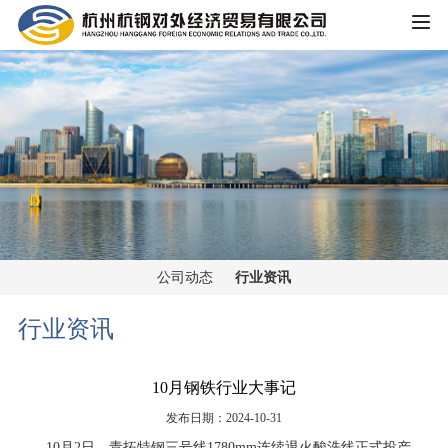
HOME
公司概况
公司简介
企业文化
大事记
主营业务
组织架构
公司动态
行业资讯
铁矿板块
党群工作
荣誉资质
行业资讯
锰矿板块
公司宣传
新闻中心
10月钢铁行业大事记
黑色金属板块
公司动态
发布日期：2024-10-31
重大信息公开
煤焦板块
10月2日，青拓特钢三号线1780mm连续退火酸洗线正式投产。