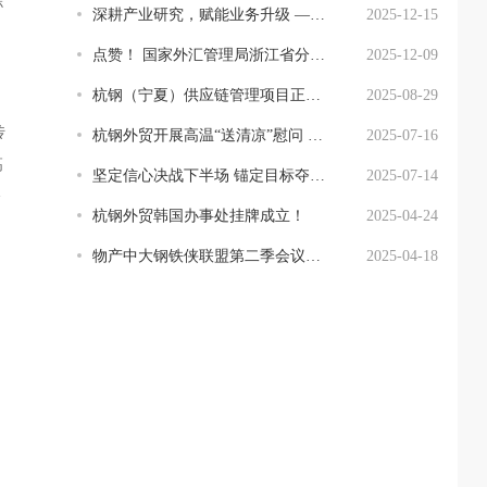
综
深耕产业研究，赋能业务升级 ——杭钢外贸举办业务能力提升系列培训班
2025-12-15
点赞！ 国家外汇管理局浙江省分局向杭钢外贸发来感谢信！
2025-12-09
杭钢（宁夏）供应链管理项目正式落地！
2025-08-29
传
杭钢外贸开展高温“送清凉”慰问 并检查指导安全工作
2025-07-16
高
坚定信心决战下半场 锚定目标夺取全年胜 ——杭钢外贸召开2025年半年度经营分析会
2025-07-14
全
杭钢外贸韩国办事处挂牌成立！
2025-04-24
物产中大钢铁侠联盟第二季会议在杭钢外贸成功举办
2025-04-18