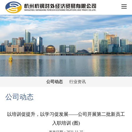
HOME
公司概况
公司简介
企业文化
大事记
主营业务
组织架构
公司动态
行业资讯
铁矿板块
党群工作
荣誉资质
公司动态
锰矿板块
公司宣传
新闻中心
以培训促提升，以学习促发展——公司开展第二批新员工
黑色金属板块
入职培训 (图)
公司动态
重大信息公开
煤焦板块