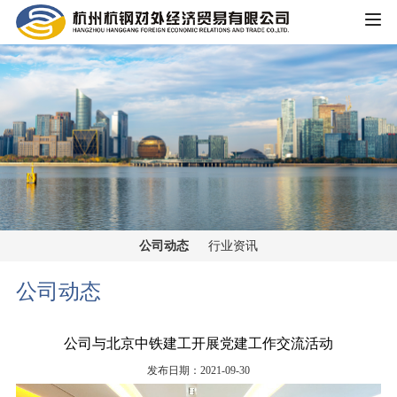
HOME
公司概况
公司简介
企业文化
大事记
主营业务
组织架构
公司动态
行业资讯
铁矿板块
党群工作
荣誉资质
公司动态
锰矿板块
公司宣传
新闻中心
公司与北京中铁建工开展党建工作交流活动
黑色金属板块
公司动态
发布日期：2021-09-30
重大信息公开
煤焦板块