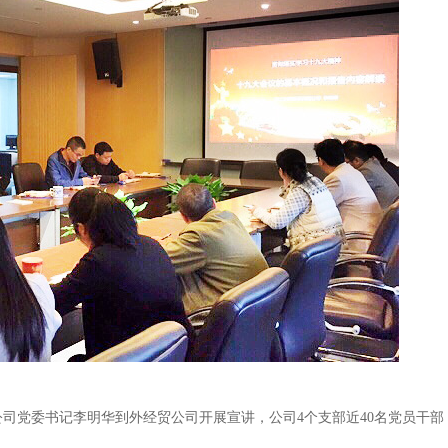
司党委书记李明华到外经贸公司开展宣讲，公司4个支部近40名党员干部