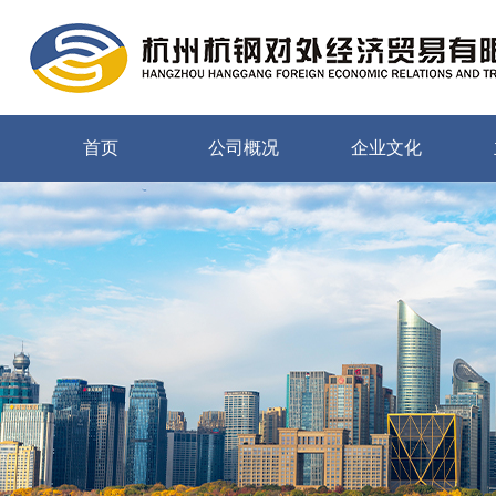
首页
公司概况
企业文化