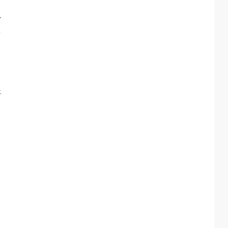
入
五
上