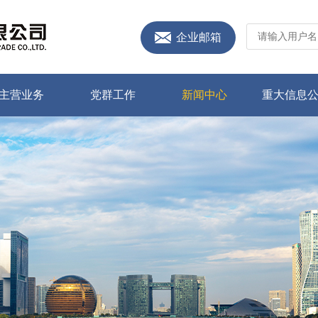
企业邮箱
主营业务
党群工作
新闻中心
重大信息