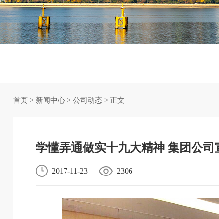
首页
>
新闻中心
>
公司动态
> 正文
学懂弄通做实十九大精神 集团公司
2017-11-23
2306