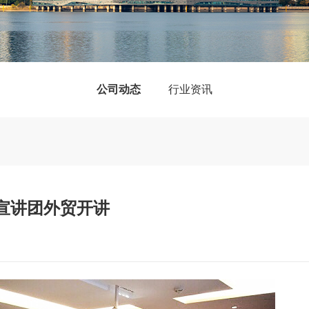
公司动态
行业资讯
宣讲团外贸开讲