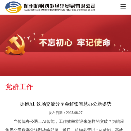
HOME
公司概况
公司简介
企业文化
大事记
主营业务
组织架构
党群工作
铁矿板块
党群工作
荣誉资质
锰矿板块
​拥抱AI, 这场交流分享会解锁智慧办公新姿势
公司宣传
新闻中心
发布日期：2025-08-27
黑色金属板块
当传统办公遇上AI智能，工作效率将迎来怎样的突破？为响应
公司动态
重大信息公开
煤焦板块
集团公司数字化转型战略部署，近日，杭钢外贸以 “AI赋能・高效