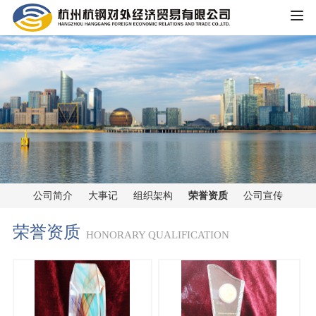
HOME
公司概况
公司简介
企业文化
大事记
主营业务
组织架构
公司简介
大事记
组织架构
荣誉资质
公司宣传
铁矿板块
党群工作
荣誉资质
荣誉资质
HONORARY QUALIFICATION
锰矿板块
公司宣传
新闻中心
黑色金属板块
公司动态
重大信息公开
煤焦板块