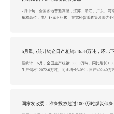
7月中旬，全国各地普遍高温，江苏、浙江、广东、河
价格高位，电厂补库不积极 在宽松货币政策及海内外经济复
时，累积同比上升13.7%，其中火电发电量累计同比
山西产5500大卡动力煤价格为例，2020年均价571元
鉴于以往与矿山的博弈经验，在目前的煤价下补库意愿
6月重点统计钢企日产粗钢246.34万吨，环比下降
据统计，6月，全国生产粗钢9388.0万吨、同比增长1.50%
生产钢材12072.0万吨、同比增长3.0%，日产402.40万
国家发改委：准备投放超过1000万吨煤炭储备