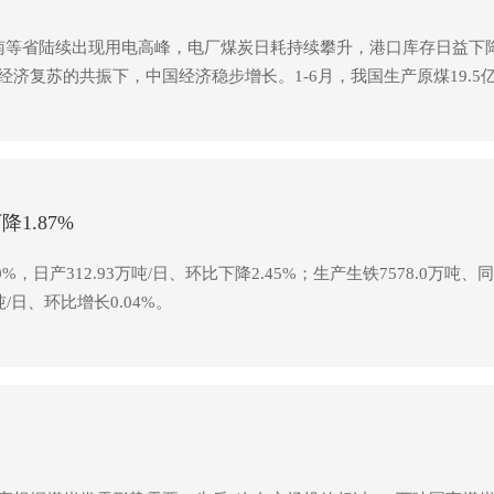
南等省陆续出现用电高峰，电厂煤炭日耗持续攀升，港口库存日益下
苏的共振下，中国经济稳步增长。1-6月，我国生产原煤19.5亿吨，
增速在12%左右。从基本面来看，煤炭的产量增速远低于火电发电量
/吨，2021年1-6月均价780元/吨，而近一个月以来均价持续在92
较低，处于被动清库状态。
1.87%
，日产312.93万吨/日、环比下降2.45%；生产生铁7578.0万吨、同比
吨/日、环比增长0.04%。