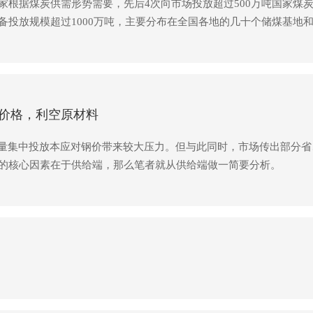
家根据煤炭供需形势需要，先后4次向市场投放超过500万吨国家煤
备投放规模超过1000万吨，主要分布在全国各地的几十个储煤基地
场，保障煤炭稳定供应。目前，全国已建成超过1亿吨政府可调度煤炭
价格，利空原材料
产量集中投放本应对钢价带来较大压力。但与此同时，市场传出部分
的核心因素在于供给端，那么笔者就从供给端做一简要分析。