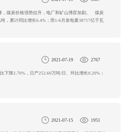
降，煤炭价格强势拉升，电厂和矿山博弈加剧。 煤炭
累计同比增长6.4%；而1-6月发电量38717亿千瓦
的增速，煤炭需求大于供应，价格持续拉升。以秦皇岛港
0元/吨左右，高位的燃料成本使得电厂大面积步入亏损，电厂
2021-07-19
2767
下降2.70%，日产252.60万吨/日、环比增长0.20%；
2021-07-15
1951