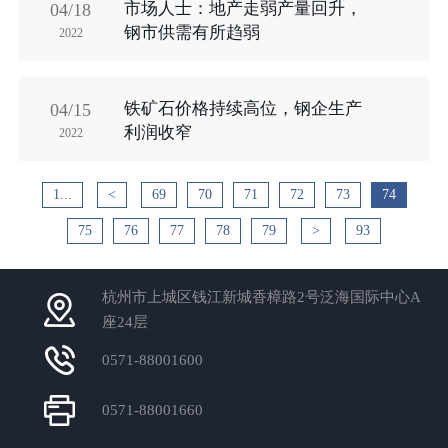
市场人士：地产走弱产量回升，
04/18
钢市供需有所趋弱
2022
铁矿石价格持续高位，钢企生产
04/15
利润收窄
2022
1...
<
69
70
71
72
73
74
75
76
77
78
79
>
93
杭州市上城区钱江新城香樟路2号泛海国际中心A
座24层
0571-88001600
0571-88001660