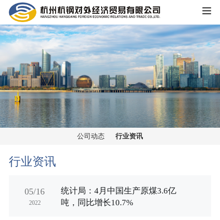
HOME
公司概况
公司简介
企业文化
大事记
主营业务
组织架构
公司动态
行业资讯
铁矿板块
党群工作
荣誉资质
行业资讯
锰矿板块
公司宣传
新闻中心
统计局：4月中国生产原煤3.6亿
05/16
黑色金属板块
吨，同比增长10.7%
2022
公司动态
重大信息公开
煤焦板块