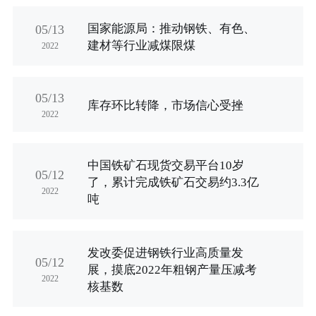
行业资讯
国家能源局：推动钢铁、有色、
招贤纳士
05/13
建材等行业减煤限煤
2022
联系我们
05/13
库存环比转降，市场信心受挫
English
2022
About Us
中国铁矿石现货交易平台10岁
05/12
了，累计完成铁矿石交易约3.3亿
2022
吨
发改委促进钢铁行业高质量发
05/12
展，摸底2022年粗钢产量压减考
2022
核基数