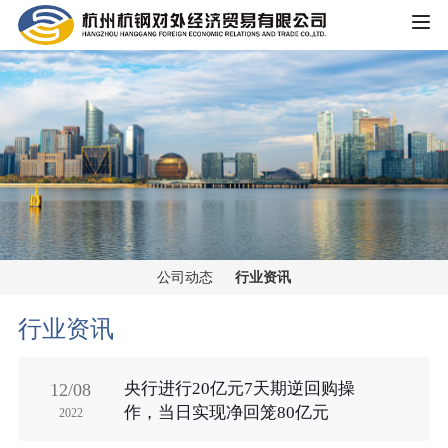
HOME
公司概况
公司简介
企业文化
大事记
主营业务
组织架构
公司动态
行业资讯
铁矿板块
党群工作
荣誉资质
行业资讯
锰矿板块
公司宣传
新闻中心
央行进行20亿元7天期逆回购操
12/08
黑色金属板块
作，当日实现净回笼80亿元
2022
公司动态
重大信息公开
煤焦板块