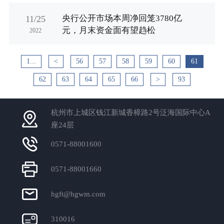
央行公开市场本周净回笼3780亿
11/25
元，月末资金面有望趋松
2022
1...
<
56
57
58
59
60
61
62
63
64
65
66
>
93
杭州市上城区钱江新城香樟路2号泛海国际中心A
座24层
0571-88001600
0571-88001660
hgft@hgwm.com
310016