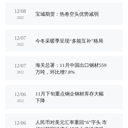
行业资讯
12/08
招贤纳士
宝城期货：热卷空头优势减弱
2022
联系我们
12/07
今冬采暖季呈现“多能互补”格局
English
2022
About Us
海关总署：11月中国出口钢材559
12/07
万吨，环比增7.8%
2022
11月下旬重点钢企钢材库存大幅
12/06
下降
2022
人民币对美元汇率重回“6”字头 市
12/06