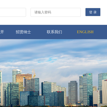
公开
招贤纳士
联系我们
ENGLISH