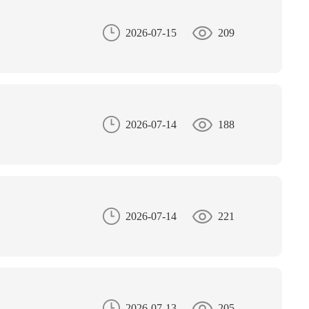
2026-07-15
209
2026-07-14
188
2026-07-14
221
2026-07-13
205