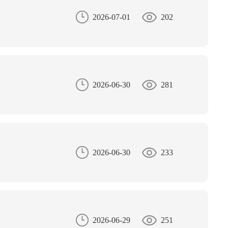
2026-07-01
202
2026-06-30
281
2026-06-30
233
2026-06-29
251