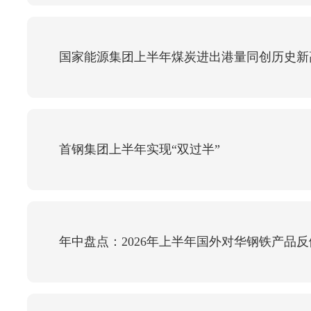
国家能源集团上半年煤炭进出港量同创历史新
首钢集团上半年实现“双过半”
年中盘点：2026年上半年国外对华钢铁产品