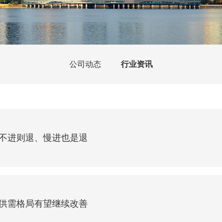
公司动态
行业资讯
不进则退、慢进也是退
供需格局有望继续改善