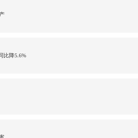
产
比降5.6%
案