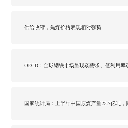
供给收缩，焦煤价格表现相对强势
OECD：全球钢铁市场呈现弱需求、低利用率
国家统计局：上半年中国原煤产量23.7亿吨，同