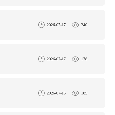
2026-07-17
240
2026-07-17
178
2026-07-15
185